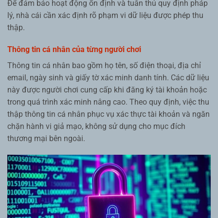
Để đảm bảo hoạt động ổn định và tuân thủ quy định pháp
lý, nhà cái cần xác định rõ phạm vi dữ liệu được phép thu
thập.
Thông tin cá nhân của từng người chơi
Thông tin cá nhân bao gồm họ tên, số điện thoại, địa chỉ
email, ngày sinh và giấy tờ xác minh danh tính. Các dữ liệu
này được người chơi cung cấp khi đăng ký tài khoản hoặc
trong quá trình xác minh nâng cao. Theo quy định, việc thu
thập thông tin cá nhân phục vụ xác thực tài khoản và ngăn
chặn hành vi giả mạo, không sử dụng cho mục đích
thương mại bên ngoài.