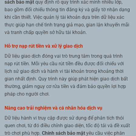
sách bảo mật
quy định rõ quy trình xác minh nhiều lớp,
bao gồm đối chiếu thông tin đăng ký và giấy tờ nhận dạng
khi cần thiết. Việc quản lý tài khoản dựa trên dữ liệu xác
thực giúp hạn chế tình trạng giả mạo, gian lận khuyến mãi
và tranh chấp quyền sở hữu tài khoản.
Hỗ trợ nạp rút tiền và xử lý giao dịch
Dữ liệu giao dịch đóng vai trò trung tâm trong quá trình
nạp rút tiền. Mỗi yêu cầu rút tiền đều được đối chiếu với
lịch sử giao dịch và hành vi tài khoản trong khoảng thời
gian nhất định. Quy trình này giúp phát hiện giao dịch bất
thường, giảm nguy cơ rửa tiền và đảm bảo quyền lợi hợp
pháp cho người chơi.
Nâng cao trải nghiệm và cá nhân hóa dịch vụ
Dữ liệu hành vi truy cập được sử dụng để phân tích thói
quen chơi, từ đó điều chỉnh giao diện, tốc độ tải và đề xuất
trò chơi phù hợp.
Chính sách bảo mật
yêu cầu việc phân