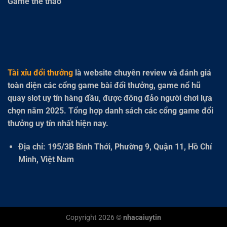
Game thể thao
Tài xỉu đổi thưởng
là website chuyên review và đánh giá
toàn diện các cổng game bài đổi thưởng, game nổ hũ
quay slot uy tín hàng đầu, được đông đảo người chơi lựa
chọn năm 2025. Tổng hợp danh sách các cổng game đổi
thưởng uy tín nhất hiện nay.
Địa chỉ: 195/3B Bình Thới, Phường 9, Quận 11, Hồ Chí
Minh, Việt Nam
Copyright 2026 ©
nhacaiuytin