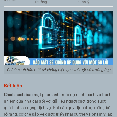
thường
quản lý
Chính sách bảo mật sẽ không hiệu quả với một số trường hợp
Kết luận
Chính sách bảo mật
phản ánh mức độ minh bạch và trách
nhiệm của nhà cái đối với dữ liệu người chơi trong suốt
quá trình sử dụng dịch vụ. Khi các quy định được công bố
rõ ràng, cơ chế bảo vệ được triển khai cụ thể và phạm vi áp