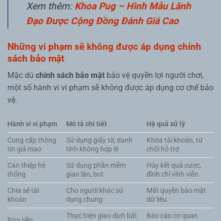
Xem thêm:
Khoa Pug – Hình Mẫu Lãnh
Đạo Được Cộng Đồng Đánh Giá Cao
Những vi phạm sẽ không được áp dụng chính
sách bảo mật
Mặc dù
chính sách bảo mật
bảo vệ quyền lợi người chơi,
một số hành vi vi phạm sẽ không được áp dụng cơ chế bảo
vệ.
Hành vi vi phạm
Mô tả chi tiết
Hệ quả xử lý
Cung cấp thông
Sử dụng giấy tờ, danh
Khóa tài khoản, từ
tin giả mạo
tính không hợp lệ
chối hỗ trợ
Can thiệp hệ
Sử dụng phần mềm
Hủy kết quả cược,
thống
gian lận, bot
đình chỉ vĩnh viễn
Chia sẻ tài
Cho người khác sử
Mất quyền bảo mật
khoản
dụng chung
dữ liệu
Thực hiện giao dịch bất
Báo cáo cơ quan
Rửa tiền