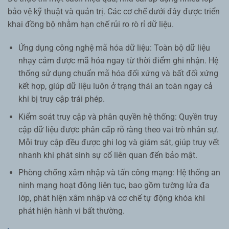
bảo vệ kỹ thuật và quản trị. Các cơ chế dưới đây được triển
khai đồng bộ nhằm hạn chế rủi ro rò rỉ dữ liệu.
Ứng dụng công nghệ mã hóa dữ liệu: Toàn bộ dữ liệu
nhạy cảm được mã hóa ngay từ thời điểm ghi nhận. Hệ
thống sử dụng chuẩn mã hóa đối xứng và bất đối xứng
kết hợp, giúp dữ liệu luôn ở trạng thái an toàn ngay cả
khi bị truy cập trái phép.
Kiểm soát truy cập và phân quyền hệ thống: Quyền truy
cập dữ liệu được phân cấp rõ ràng theo vai trò nhân sự.
Mỗi truy cập đều được ghi log và giám sát, giúp truy vết
nhanh khi phát sinh sự cố liên quan đến bảo mật.
Phòng chống xâm nhập và tấn công mạng: Hệ thống an
ninh mạng hoạt động liên tục, bao gồm tường lửa đa
lớp, phát hiện xâm nhập và cơ chế tự động khóa khi
phát hiện hành vi bất thường.