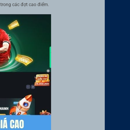
t trong các đợt cao điểm.