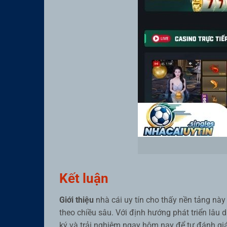
Kết luận
Giới thiệu
nhà cái uy tín cho thấy nền tảng này
theo chiều sâu. Với định hướng phát triển lâu 
ký và trải nghiệm ngay hôm nay để tự đánh gi