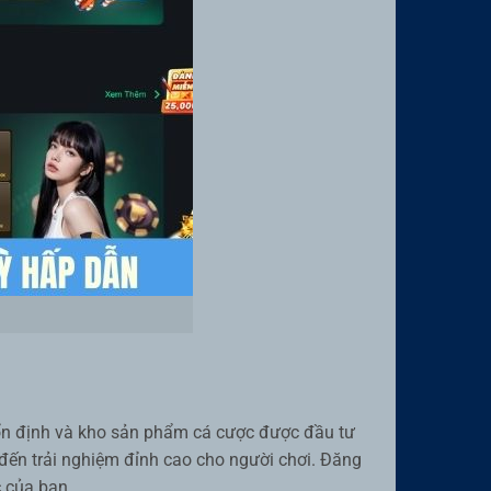
g ổn định và kho sản phẩm cá cược được đầu tư
g đến trải nghiệm đỉnh cao cho người chơi. Đăng
 của bạn.