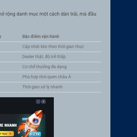
 mở rộng danh mục một cách dàn trải, mà đầu
y
Đặc điểm vận hành
Cập nhật kèo theo thời gian thực
Dealer thật, độ trễ thấp
Cơ chế thưởng đa dạng
Phù hợp thói quen châu Á
Thời gian xử lý nhanh