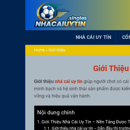
Bỏ
qua
nội
dung
NHÀ CÁI UY TÍN
CỔ
Home
»
Giới thiệu
Giới Thiệ
Giới thiệu
nhà cái uy tín
giúp người chơi có cái
minh bạch và hệ sinh thái sản phẩm được kiểm
vững và hiệu quả vận hành.
Nội dung chính
Giới Thiệu Nhà Cái Uy Tín – Nền Tảng Được 
Giới thiệu nhà cái uy tín – Dẫn đầu thị trườ