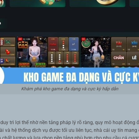
Khám phá kho game đa dạng và cực kỳ hấp dẫn
 duy trì lợi thế nhờ nền tảng pháp lý rõ ràng, quy mô hoạt độn
dài và hệ thống dịch vụ được tối ưu liên tục, nhà cái uy tín man
á chất lượng và lựa chọn nền tảng phù hợp cho nhu cầu cá cược