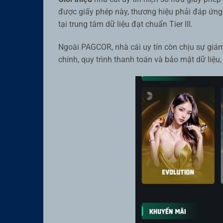
được giấy phép này, thương hiệu phải đáp ứng 
tại trung tâm dữ liệu đạt chuẩn Tier III.
Ngoài PAGCOR, nhà cái uy tín còn chịu sự giám 
chính, quy trình thanh toán và bảo mật dữ li