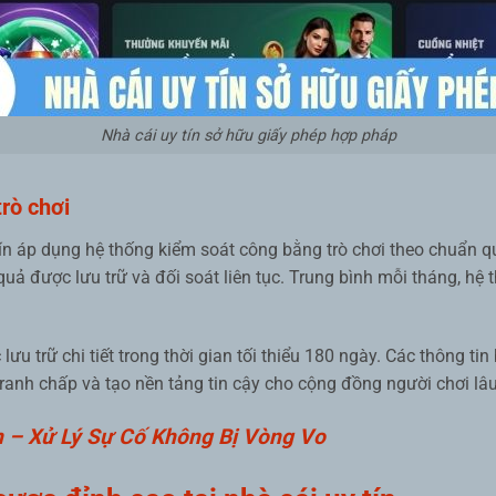
Nhà cái uy tín sở hữu giấy phép hợp pháp
rò chơi
ín áp dụng hệ thống kiểm soát công bằng trò chơi theo chuẩn q
quả được lưu trữ và đối soát liên tục. Trung bình mỗi tháng, hệ 
ưu trữ chi tiết trong thời gian tối thiểu 180 ngày. Các thông tin
 tranh chấp và tạo nền tảng tin cậy cho cộng đồng người chơi lâu
n – Xử Lý Sự Cố Không Bị Vòng Vo