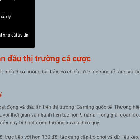
háp lý
 nhà cái uy tín
Dẫn đầu thị trường cá cược
t triển theo hướng bài bản, có chiến lược mở rộng rõ ràng và ki
ế
hoạt động và dấu ấn trên thị trường iGaming quốc tế. Thương hiệ
, với thời gian vận hành liên tục hơn 9 năm. Trong giai đoạn đó,
khoản duy trì hoạt động thường xuyên theo quý.
nối trực tiếp với hơn 130 đối tác cung cấp trò chơi và dữ liệu kè