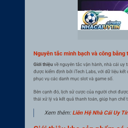
Nguyên tắc minh bạch và công bằng t
Giới thiệu
về nguyên tắc vận hành, nhà cái uy t
được kiểm định bởi iTech Labs, với dữ liệu kết 
phục vụ các danh mục slot và game số.
Bên cạnh đó, lịch sử cược của người chơi được l
thái xử lý và kết quả thanh toán, giúp hạn chế
Xem thêm:
Liên Hệ Nhà Cái Uy Tí