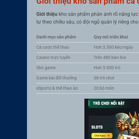
Giới thiệu kho sản phẩm cá c
Giới thiệu
kho sản phẩm phản ánh rõ năng lực c
tư theo chiều sâu, có đội ngũ quản lý riêng c
Danh mục sản phẩm
Quy mô triển khai
Cá cược thể thao
Hơn 3.500 kèo/ngày
Casino trực tuyến
Trên 480 bàn live
Slot game
Hơn 3.000 trò
Game bài đổi thưởng
38 trò chơi
eSports & thể thao ảo
20 bộ môn