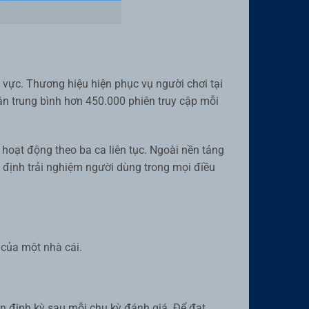
 vực. Thương hiệu hiện phục vụ người chơi tại
ận trung bình hơn 450.000 phiên truy cập mỗi
hoạt động theo ba ca liên tục. Ngoài nền tảng
n định trải nghiệm người dùng trong mọi điều
 của một nhà cái.
n định kỳ sau mỗi chu kỳ đánh giá. Để đạt