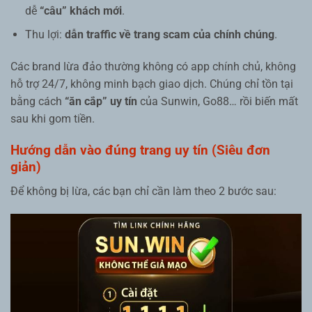
dễ
“câu” khách mới
.
Thu lợi:
dẫn traffic về trang scam của chính chúng
.
Các brand lừa đảo thường không có app chính chủ, không
hỗ trợ 24/7, không minh bạch giao dịch. Chúng chỉ tồn tại
bằng cách
“ăn cắp” uy tín
của Sunwin, Go88… rồi biến mất
sau khi gom tiền.
Hướng dẫn vào đúng trang uy tín (Siêu đơn
giản)
Để không bị lừa, các bạn chỉ cần làm theo 2 bước sau: