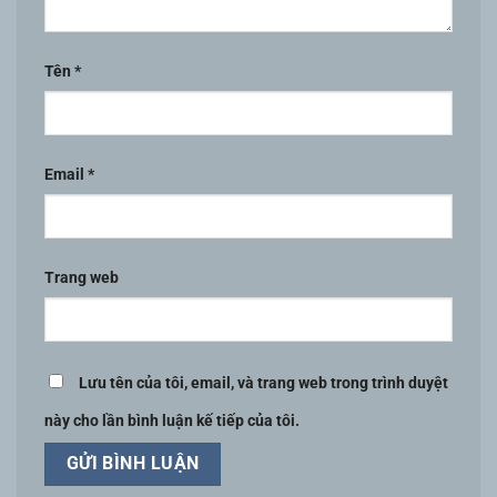
Tên
*
Email
*
Trang web
Lưu tên của tôi, email, và trang web trong trình duyệt
này cho lần bình luận kế tiếp của tôi.