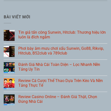
BÀI VIẾT MỚI
Tin giả tấn công Sunwin, Hitclub: Thương hiệu lớn
luôn là đích ngắm
Phơi bày âm mưu chơi xấu Sunwin, Go88, Rikvip,
Hitclub, B52club và 789club
Đánh Giá Nhà Cái Toàn Diện – Lọc Nhanh Nền
Tảng Uy Tín
Review Cá Cược Thể Thao Dựa Trên Kèo Và Nền
Tảng Thực Tế
Review Casino Online – Đánh Giá Thật, Chọn
Đúng Nhà Cái