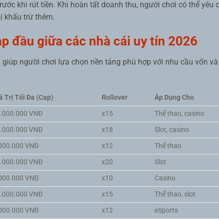
c khi rút tiền. Khi hoàn tất doanh thu, người chơi có thể yêu 
ị khấu trừ thêm.
 đầu giữa các nhà cái uy tín 2026
 giúp người chơi lựa chọn nền tảng phù hợp với nhu cầu vốn và
á Trị Tối Đa (Cap)
Rollover
Áp Dụng Cho
.000.000 VNĐ
x15
Thể thao, casino
.000.000 VNĐ
x18
Slot, casino
000.000 VNĐ
x12
Thể thao
.000.000 VNĐ
x20
Slot
000.000 VNĐ
x10
Casino
.000.000 VNĐ
x15
Thể thao, slot
000.000 VNĐ
x12
eSports