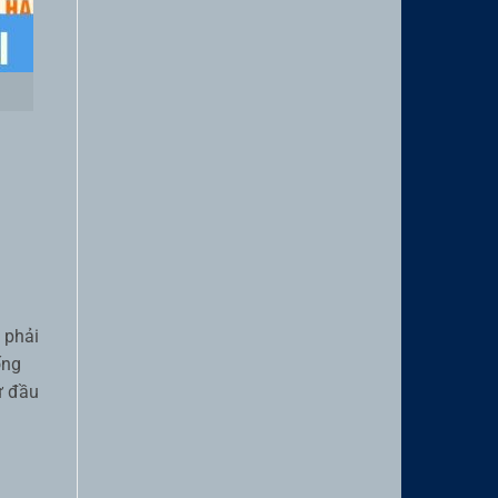
 phải
ống
ừ đầu