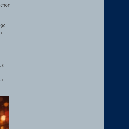
 chọn
oặc
n
us
i
ra