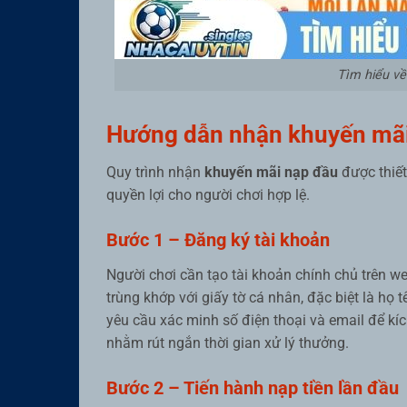
Tìm hiểu về
Hướng dẫn nhận khuyến mãi 
Quy trình nhận
khuyến mãi nạp đầu
được thiết
quyền lợi cho người chơi hợp lệ.
Bước 1 – Đăng ký tài khoản
Người chơi cần tạo tài khoản chính chủ trên w
trùng khớp với giấy tờ cá nhân, đặc biệt là họ
yêu cầu xác minh số điện thoại và email để kí
nhằm rút ngắn thời gian xử lý thưởng.
Bước 2 – Tiến hành nạp tiền lần đầu