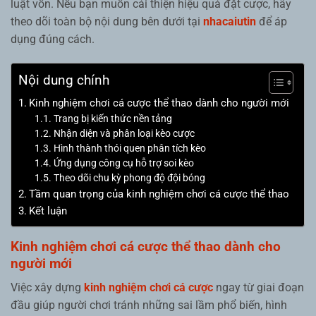
luật vốn. Nếu bạn muốn cải thiện hiệu quả đặt cược, hãy
theo dõi toàn bộ nội dung bên dưới tại
nhacaiutin
để áp
dụng đúng cách.
Nội dung chính
Kinh nghiệm chơi cá cược thể thao dành cho người mới
Trang bị kiến thức nền tảng
Nhận diện và phân loại kèo cược
Hình thành thói quen phân tích kèo
Ứng dụng công cụ hỗ trợ soi kèo
Theo dõi chu kỳ phong độ đội bóng
Tầm quan trọng của kinh nghiệm chơi cá cược thể thao
Kết luận
Kinh nghiệm chơi cá cược thể thao dành cho
người mới
Việc xây dựng
kinh nghiệm chơi cá cược
ngay từ giai đoạn
đầu giúp người chơi tránh những sai lầm phổ biến, hình