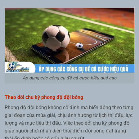
Áp dụng các công cụ để cá cược hiệu quả cao
Theo dõi chu kỳ phong độ đội bóng
Phong độ đội bóng không cố định mà biến động theo từng
giai đoạn của mùa giải, chịu ảnh hưởng từ lịch thi đấu, lực
lượng và mục tiêu thi đấu. Việc theo dõi chu kỳ phong độ
giúp người chơi nhận diện thời điểm đội bóng đạt trạng
thái ổn định hoặc có dấu hiệu sa sút.