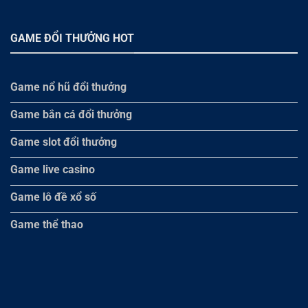
GAME ĐỔI THƯỞNG HOT
Game nổ hũ đổi thưởng
Game bắn cá đổi thưởng
Game slot đổi thưởng
Game live casino
Game lô đề xổ số
Game thể thao