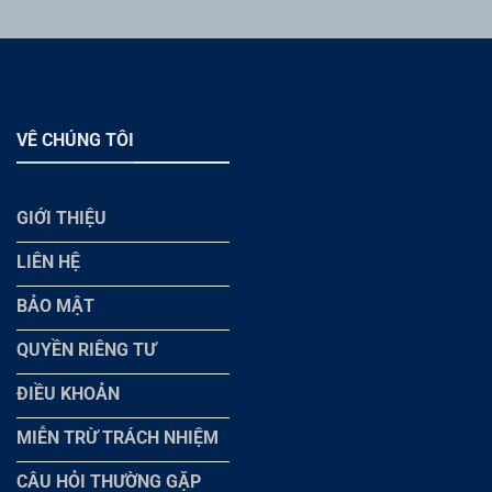
VÊ CHÚNG TÔI
GIỚI THIỆU
LIÊN HỆ
BẢO MẬT
QUYỀN RIÊNG TƯ
ĐIỀU KHOẢN
MIỄN TRỪ TRÁCH NHIỆM
CÂU HỎI THƯỜNG GẶP